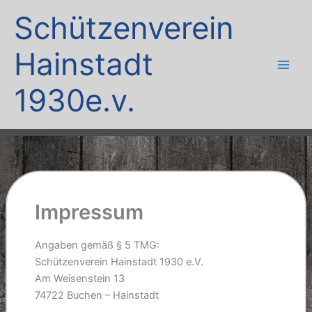
Zum
Schützenverein
Inhalt
springen
Hainstadt
1930e.v.
Impressum
Angaben gemäß § 5 TMG:
Schützenverein Hainstadt 1930 e.V.
Am Weisenstein 13
74722 Buchen – Hainstadt